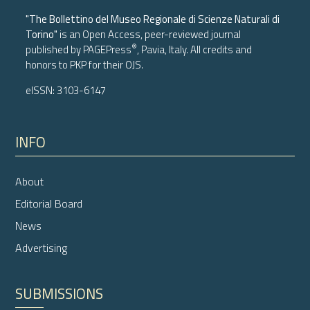
"The Bollettino del Museo Regionale di Scienze Naturali di
Torino"
is an Open Access, peer-reviewed journal
®
published by
PAGEPress
, Pavia, Italy. All credits and
honors to
PKP
for their
OJS
.
eISSN: 3103-6147
INFO
About
Editorial Board
News
Advertising
SUBMISSIONS