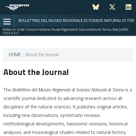
BOLLETTINO DEL MUSEO REGIONALE DI SCIENZE NATURALI DI TOR
Editor-in-Chief:
Franco Andreone, Museo Regionale di Scienze Naturali, Torino, Italy | eISSN
3103-6147
This
HOME
/
About the Journal
journal
has not
About the Journal
published
any
issues.
The
Bollettino del Museo Regionale di Scienze Naturali di Torino
is a
scientific journal dedicated to advancing research across all
disciplines of the natural sciences. It publishes original articles,
including new observations, systematic reviews,
methodological developments, taxonomic revisions, historical
analyses, and museological studies related to natural history