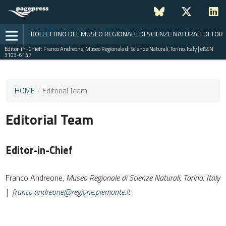
BOLLETTINO DEL MUSEO REGIONALE DI SCIENZE NATURALI DI TOR
Editor-in-Chief:
Franco Andreone, Museo Regionale di Scienze Naturali, Torino, Italy | eISSN
3103-6147
This
HOME
/
Editorial Team
journal
has not
Editorial Team
published
any
issues.
Editor-in-Chief
Franco Andreone,
Museo Regionale di Scienze Naturali,
Torino, Italy
|
franco.andreone@regione.piemonte.it